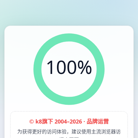
100%
© k8旗下 2004–2026 · 品牌运营
为获得更好的访问体验，建议使用主流浏览器访