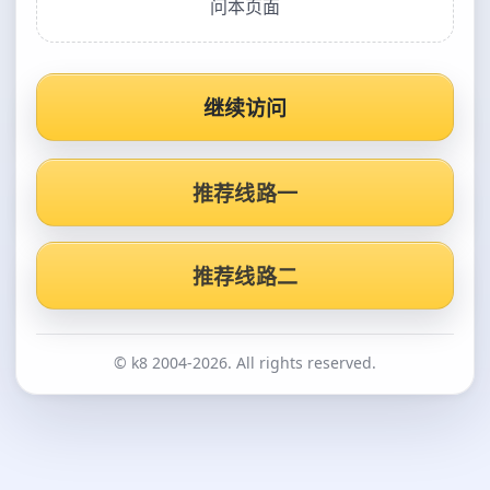
问本页面
继续访问
推荐线路一
推荐线路二
© k8 2004-2026. All rights reserved.